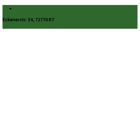
Eckenerstr. 54, 72770 RT
07121 54994
info@zahnarzt-stock-
rath.de